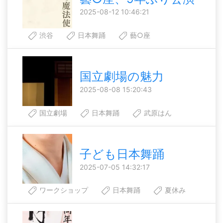
2025-08-12 10:46:21
渋谷
日本舞踊
藝○座
国立劇場の魅力
2025-08-08 15:20:43
国立劇場
日本舞踊
武原はん
子ども日本舞踊
2025-07-05 14:32:17
ワークショップ
日本舞踊
夏休み