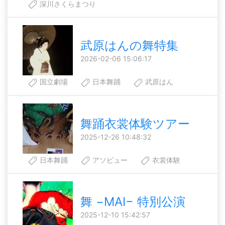
深川さくらまつり
武原はんの舞特集
2026-02-06 15:06:17
国立劇場
日本舞踊
武原はん
舞踊衣裳体験ツアー
2025-12-26 10:48:32
日本舞踊
アソビュー
衣裳体験
舞 −MAI− 特別公演
2025-12-10 15:42:57