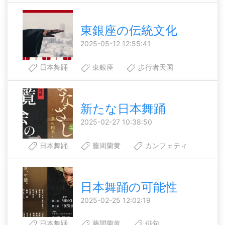
東銀座の伝統文化
2025-05-12 12:55:41
日本舞踊
東銀座
歩行者天国
新たな日本舞踊
2025-02-27 10:38:50
日本舞踊
藤間蘭黄
カンフェティ
日本舞踊の可能性
2025-02-25 12:02:19
日本舞踊
藤間蘭黄
俳句