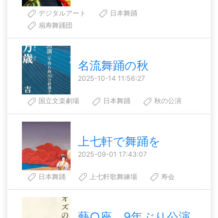
デジタルアート
日本舞踊
扇寿舞踊団
名流舞踊の秋
2025-10-14 11:56:27
国立文楽劇場
日本舞踊
秋の公演
上七軒で舞踊を
2025-09-01 17:43:07
日本舞踊
上七軒歌舞練場
寿会
藝○座、9年ぶり公演